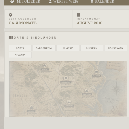
MITGLIEDER
WER IST WER?
KALENDER
SEIT AUSBRUCH
INPLAYMONAT
CA. 3 MONATE
AUGUST 2010
ORTE & SIEDLUNGEN
KARTE
ALEXANDRIA
HILLTOP
KINGDOM
SANCTUARY
ATLANTA